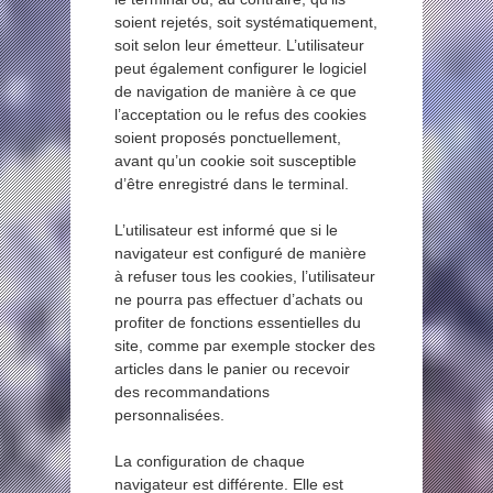
soient rejetés, soit systématiquement,
soit selon leur émetteur. L’utilisateur
peut également configurer le logiciel
de navigation de manière à ce que
l’acceptation ou le refus des cookies
soient proposés ponctuellement,
avant qu’un cookie soit susceptible
d’être enregistré dans le terminal.
L’utilisateur est informé que si le
navigateur est configuré de manière
à refuser tous les cookies, l’utilisateur
ne pourra pas effectuer d’achats ou
profiter de fonctions essentielles du
site, comme par exemple stocker des
articles dans le panier ou recevoir
des recommandations
personnalisées.
La configuration de chaque
navigateur est différente. Elle est