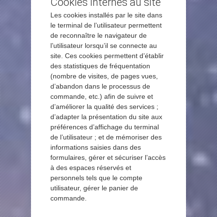
Cookies internes au site
Les cookies installés par le site dans
le terminal de l’utilisateur permettent
de reconnaître le navigateur de
l’utilisateur lorsqu’il se connecte au
site. Ces cookies permettent d’établir
des statistiques de fréquentation
(nombre de visites, de pages vues,
d’abandon dans le processus de
commande, etc.) afin de suivre et
d’améliorer la qualité des services ;
d’adapter la présentation du site aux
préférences d’affichage du terminal
de l’utilisateur ; et de mémoriser des
informations saisies dans des
formulaires, gérer et sécuriser l’accès
à des espaces réservés et
personnels tels que le compte
utilisateur, gérer le panier de
commande.