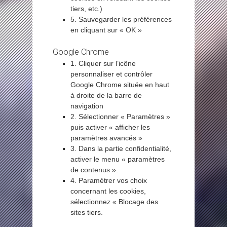
tiers, etc.)
5. Sauvegarder les préférences
en cliquant sur « OK »
Google Chrome
1. Cliquer sur l’icône
personnaliser et contrôler
Google Chrome située en haut
à droite de la barre de
navigation
2. Sélectionner « Paramètres »
puis activer « afficher les
paramètres avancés »
3. Dans la partie confidentialité,
activer le menu « paramètres
de contenus ».
4. Paramétrer vos choix
concernant les cookies,
sélectionnez « Blocage des
sites tiers.