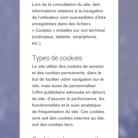
Lors de la consultation du site, des
informations relatives à la navigation
de l’utilisateur sont susceptibles d’être
enregistrées dans des fichiers
« Cookies » installés sur son terminal
(ordinateur, tablette, smartphone,
etc.).
Types de cookies
Le site utilise des cookies de session
et des cookies permanents, dans le
but de faciliter votre navigation sur le
site, mais aussi de personnaliser
l’offre publicitaire adressée en dehors
du site, d’assurer la performance, les
fonctionnalités et le suivi analytique
de fréquentation du site. Ces cookies
sont soit des cookies internes au site,
soit des cookies tiers.