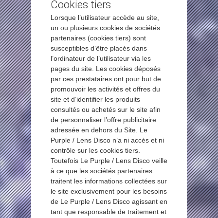
Cookies tiers
Lorsque l’utilisateur accède au site,
un ou plusieurs cookies de sociétés
partenaires (cookies tiers) sont
susceptibles d’être placés dans
l’ordinateur de l’utilisateur via les
pages du site. Les cookies déposés
par ces prestataires ont pour but de
promouvoir les activités et offres du
site et d’identifier les produits
consultés ou achetés sur le site afin
de personnaliser l’offre publicitaire
adressée en dehors du Site. Le
Purple / Lens Disco n’a ni accès et ni
contrôle sur les cookies tiers.
Toutefois Le Purple / Lens Disco veille
à ce que les sociétés partenaires
traitent les informations collectées sur
le site exclusivement pour les besoins
de Le Purple / Lens Disco agissant en
tant que responsable de traitement et