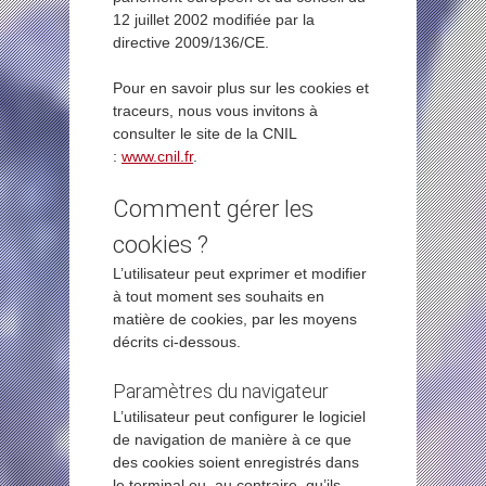
12 juillet 2002 modifiée par la
directive 2009/136/CE.
Pour en savoir plus sur les cookies et
traceurs, nous vous invitons à
consulter le site de la CNIL
:
www.cnil.fr
.
Comment gérer les
cookies ?
L’utilisateur peut exprimer et modifier
à tout moment ses souhaits en
matière de cookies, par les moyens
décrits ci-dessous.
Paramètres du navigateur
L’utilisateur peut configurer le logiciel
de navigation de manière à ce que
des cookies soient enregistrés dans
le terminal ou, au contraire, qu’ils